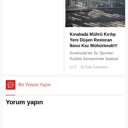
doldurulmaya adaydır.
Kınalıada Mührü Kırılıp
Yere Düşen Restoran
İkinci Kez Mühürlendi!!!
Kınalıada’da Su Sporları
Kulübü bünyesinde faaliyet
gösteren bir restoran,
0
Ada Gazetesi
ruhsat usulsüzlüğü ve adres
uyuşmazlığı gerekçesiyle
Adalar Belediyesi tarafından
Bir Yorum Yazın
mühürlendi.
Yorum yapın