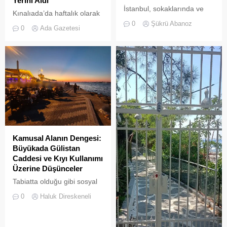
Yerini Aldı
İstanbul, sokaklarında ve
Kınalıada’da haftalık olarak
yeşil sahalarında
kurulan semt pazarı, ada
0
Şükrü Abanoz
0
Ada Gazetesi
yüzyıllardır biriktirdiği çok
sakinleri ve ziyaretçilerin
kültürlü mirasıyla yaşayan
katılımıyla her zamanki
devasa bir hafıza
canlılığına ulaştı.
mekânıdır.
Kamusal Alanın Dengesi:
Büyükada Gülistan
Caddesi ve Kıyı Kullanımı
Üzerine Düşünceler
Tabiatta olduğu gibi sosyal
hayatta da boşluklar uzun
0
Haluk Direskeneli
süre karşılıksız kalmaz;
boşaltılan her alan, kısa
süre sonra yeni biçimlerle