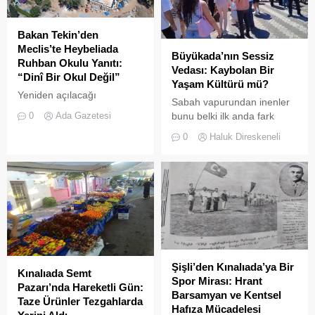
Bakan Tekin’den
Meclis’te Heybeliada
Büyükada’nın Sessiz
Ruhban Okulu Yanıtı:
Vedası: Kaybolan Bir
“Dinî Bir Okul Değil”
Yaşam Kültürü mü?
Yeniden açılacağı
Sabah vapurundan inenler
iddialarıyla son dönemde
bunu belki ilk anda fark
0
Ada Gazetesi
kamuoyunda sıkça tartışılan
etmeyebilir. Ama
0
Haluk Direskeneli
Heybeliada Ruhban Okulu,
Büyükada’yı elli, altmış yıldır
TBMM gündemine taşındı
tanıyanlar bilir; adanın sesi
ve adımları değişti
Şişli’den Kınalıada’ya Bir
Kınalıada Semt
Spor Mirası: Hrant
Pazarı’nda Hareketli Gün:
Barsamyan ve Kentsel
Taze Ürünler Tezgahlarda
Hafıza Mücadelesi