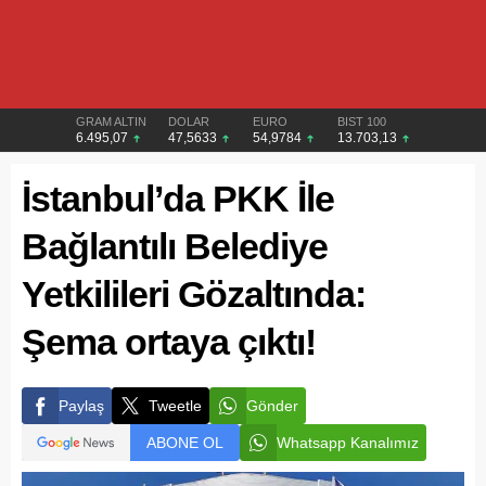
GRAM ALTIN
DOLAR
EURO
BIST 100
6.495,07
47,5633
54,9784
13.703,13
İstanbul’da PKK İle
Bağlantılı Belediye
Yetkilileri Gözaltında:
Şema ortaya çıktı!
Paylaş
Tweetle
Gönder
ABONE OL
Whatsapp Kanalımız