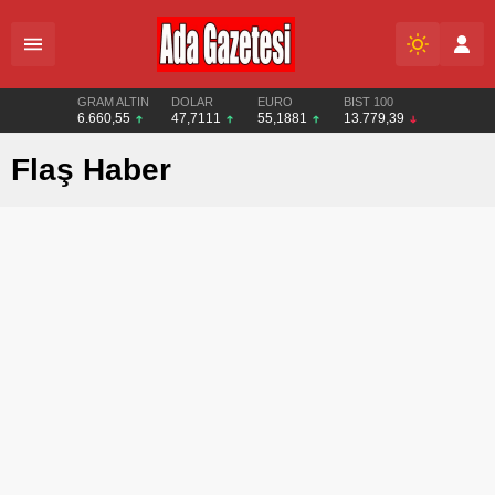
GRAM ALTIN
DOLAR
EURO
BIST 100
6.660,55
47,7111
55,1881
13.779,39
Flaş Haber