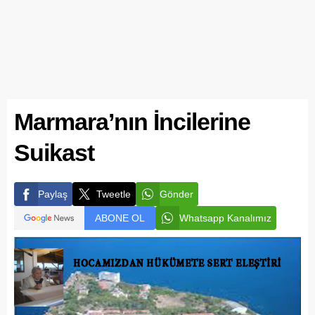
Marmara’nın İncilerine
Suikast
Paylaş
Tweetle
Gönder
ABONE OL
Whatsapp Kanalımız