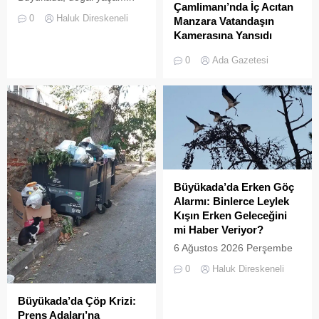
Çamlimanı’nda İç Acıtan
korunması ve biyolojik
0
Haluk Direskeneli
Manzara Vatandaşın
çeşitliliğin
Kamerasına Yansıdı
zenginleştirilmesine yönelik
Heybeliada’da yer alan
önemli bir uygulamaya daha
0
Ada Gazetesi
Çamlimanı Koyu,
ev sahipliği yapıyor. Tarım
duyarsızlık ve hizmet
ve Orman Bakanlığı Doğa
eksikliğinin kurbanı oldu.
Koruma ve Milli Parklar
Doğal güzelliğiyle bilinen
(DKMP) Genel Müdürlüğü
koyun her köşesinin çöple
tarafından Polonezköy
dolduğu o anlar, bir
Sülün Üretim İstasyonu’nda
vatandaşın kamerasına
yetiştirilen yüzlerce sülün,
saniye saniye yansıdı.
Temmuz 2026’da
Yeşille mavinin kucaklaştığı,
Büyükada’nın ormanlık
Büyükada’da Erken Göç
İstanbulluların nefes almak
alanlarında doğal yaşama
Alarmı: Binlerce Leylek
için akın ettiği Heybeliada
bırakıldı. Projenin temel
Kışın Erken Geleceğini
Çamlimanı, bugünlerde
amacı, hem sülün
mi Haber Veriyor?
eşsiz manzarasıyla değil,
popülasyonunu...
6 Ağustos 2026 Perşembe
çevre felaketini andıran
günü öğle saatlerinde, saat
kirliliğiyle gündemde. Bir
0
Haluk Direskeneli
14:00 sularında Büyükada
vatandaş tarafından...
semalarında doğanın en
Büyükada’da Çöp Krizi:
görkemli görsel
Prens Adaları’na
şölenlerinden biri yaşandı.