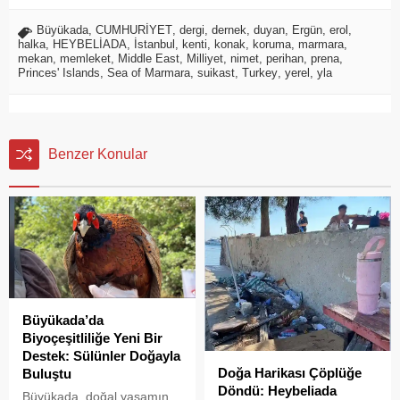
Büyükada
,
CUMHURİYET
,
dergi
,
dernek
,
duyan
,
Ergün
,
erol
,
halka
,
HEYBELİADA
,
İstanbul
,
kenti
,
konak
,
koruma
,
marmara
,
mekan
,
memleket
,
Middle East
,
Milliyet
,
nimet
,
perihan
,
prena
,
Princes' Islands
,
Sea of Marmara
,
suikast
,
Turkey
,
yerel
,
yla
Benzer Konular
Büyükada’da
Biyoçeşitliliğe Yeni Bir
Destek: Sülünler Doğayla
Doğa Harikası Çöplüğe
Buluştu
Döndü: Heybeliada
Büyükada, doğal yaşamın