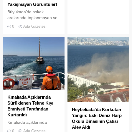
Yakışmayan Görüntüler!
Büyükada’da sokak
aralarında toplanmayan ve
biriken çöpler vatandaşların
0
Ada Gazetesi
tepkisine neden
oluyor.Özellikle yaz
aylarında hem yerli hem de
yabancı turistlerin akınına
uğrayan Büyükada’da,
çevre temizliği konusunda
yaşanan aksaklıklar adeta
pes dedirtti. Adanın tarihi ve
doğal güzellikleriyle süslü
sokaklarından yansıyan son
görüntüler, çevre sağlığı
açısından tehlike çanlarının
Kınalıada Açıklarında
çaldığını gösteriyor. Çöpler
Sürüklenen Tekne Kıyı
Konteynerlere Sığmıyor,...
Emniyeti Tarafından
Heybeliada’da Korkutan
Kurtarıldı
Yangın: Eski Deniz Harp
Okulu Binasının Çatısı
Kınalıada açıklarında
Alev Aldı
makine arızası nedeniyle
0
Ada Gazetesi