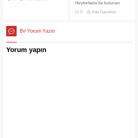
denizde mahsur kalan bir
Heybeliada’da bulunan
tekne, Kıyı Emniyeti Genel
askeri okul binasının
0
Ada Gazetesi
Müdürlüğü (KEGM)
çatısında, tamirat
ekiplerinin zamanında
çalışmaları sırasında yangın
müdahalesiyle kurtarıldı.
çıktı. Gökyüzünü kaplayan
Bir Yorum Yazın
yoğun duman paniğe neden
olurken, itfaiye ekipleri
yangına hızla müdahale etti.
Yorum yapın