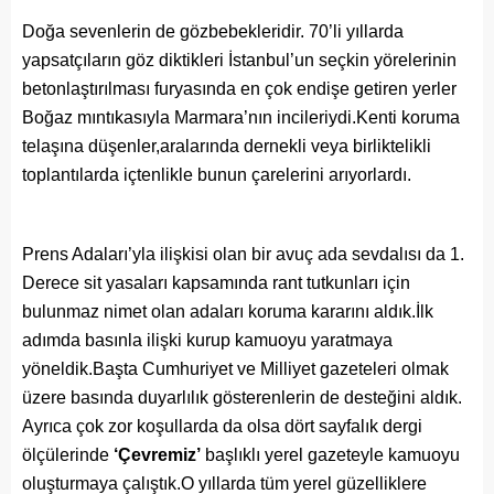
Doğa sevenlerin de gözbebekleridir. 70’li yıllarda
yapsatçıların göz diktikleri İstanbul’un seçkin yörelerinin
betonlaştırılması furyasında en çok endişe getiren yerler
Boğaz mıntıkasıyla Marmara’nın incileriydi.Kenti koruma
telaşına düşenler,aralarında dernekli veya birliktelikli
toplantılarda içtenlikle bunun çarelerini arıyorlardı.
Prens Adaları’yla ilişkisi olan bir avuç ada sevdalısı da 1.
Derece sit yasaları kapsamında rant tutkunları için
bulunmaz nimet olan adaları koruma kararını aldık.İlk
adımda basınla ilişki kurup kamuoyu yaratmaya
yöneldik.Başta Cumhuriyet ve Milliyet gazeteleri olmak
üzere basında duyarlılık gösterenlerin de desteğini aldık.
Ayrıca çok zor koşullarda da olsa dört sayfalık dergi
ölçülerinde
‘Çevremiz’
başlıklı yerel gazeteyle kamuoyu
oluşturmaya çalıştık.O yıllarda tüm yerel güzelliklere