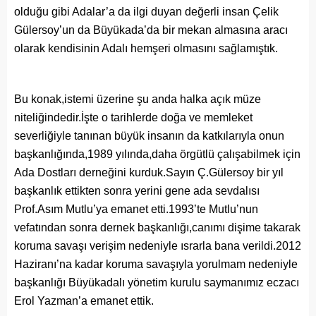
olduğu gibi Adalar’a da ilgi duyan değerli insan Çelik
Gülersoy’un da Büyükada’da bir mekan almasına aracı
olarak kendisinin Adalı hemşeri olmasını sağlamıştık.
Bu konak,istemi üzerine şu anda halka açık müze
niteliğindedir.İşte o tarihlerde doğa ve memleket
severliğiyle tanınan büyük insanın da katkılarıyla onun
başkanlığında,1989 yılında,daha örgütlü çalışabilmek için
Ada Dostları derneğini kurduk.Sayın Ç.Gülersoy bir yıl
başkanlık ettikten sonra yerini gene ada sevdalısı
Prof.Asım Mutlu’ya emanet etti.1993’te Mutlu’nun
vefatından sonra dernek başkanlığı,canımı dişime takarak
koruma savaşı verişim nedeniyle ısrarla bana verildi.2012
Haziranı’na kadar koruma savaşıyla yorulmam nedeniyle
başkanlığı Büyükadalı yönetim kurulu saymanımız eczacı
Erol Yazman’a emanet ettik.