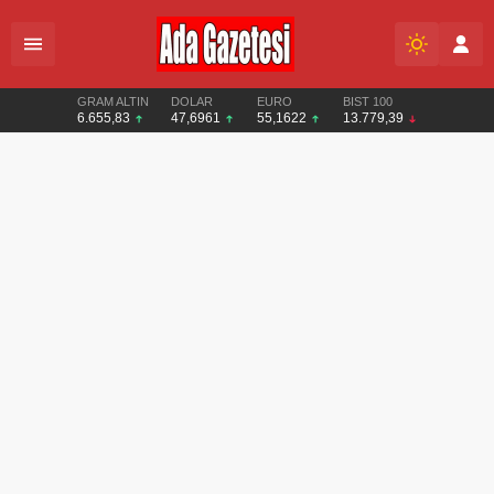
GRAM ALTIN
DOLAR
EURO
BIST 100
6.655,83
47,6961
55,1622
13.779,39