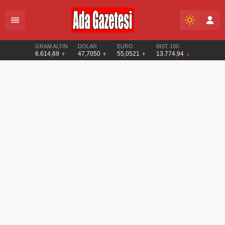
GRAM ALTIN
DOLAR
EURO
BIST 100
6.614,69
47,7050
55,0521
13.774,94