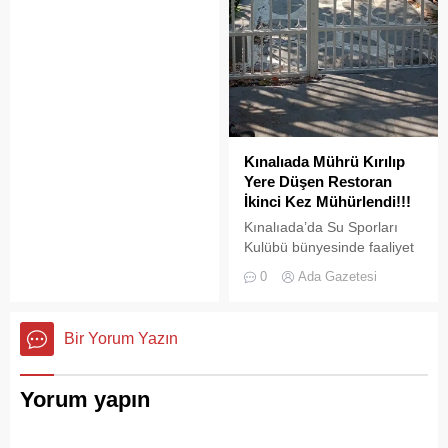
boşaltılan her alan, kısa
süre sonra yeni biçimlerle
doldurulmaya adaydır.
Kınalıada Mührü Kırılıp
Yere Düşen Restoran
İkinci Kez Mühürlendi!!!
Kınalıada’da Su Sporları
Kulübü bünyesinde faaliyet
gösteren bir restoran,
0
Ada Gazetesi
ruhsat usulsüzlüğü ve adres
uyuşmazlığı gerekçesiyle
Adalar Belediyesi tarafından
Bir Yorum Yazın
mühürlendi.
Yorum yapın