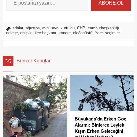
ABONE OL
adalar
,
ağustos
,
avni
,
avni kurtuldu
,
CHP
,
cumhurbaşkanlığı
,
delege
,
disiplin
,
ilçe başkanı
,
kongre
,
olağanüstü
,
Yerel seçimler
Benzer Konular
Büyükada’da Erken Göç
Alarmı: Binlerce Leylek
Kışın Erken Geleceğini