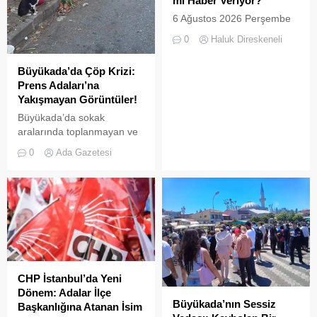
mi Haber Veriyor?
6 Ağustos 2026 Perşembe
günü öğle saatlerinde, saat
0
Haluk Direskeneli
14:00 sularında Büyükada
semalarında doğanın en
Büyükada’da Çöp Krizi:
görkemli görsel
Prens Adaları’na
şölenlerinden biri yaşandı.
Yakışmayan Görüntüler!
Büyükada’da sokak
aralarında toplanmayan ve
biriken çöpler vatandaşların
0
Ada Gazetesi
tepkisine neden
oluyor.Özellikle yaz
aylarında hem yerli hem de
yabancı turistlerin akınına
uğrayan Büyükada’da,
çevre temizliği konusunda
yaşanan aksaklıklar adeta
pes dedirtti. Adanın tarihi ve
doğal güzellikleriyle süslü
CHP İstanbul’da Yeni
sokaklarından yansıyan son
Dönem: Adalar İlçe
görüntüler, çevre sağlığı
Büyükada’nın Sessiz
Başkanlığına Atanan İsim
açısından tehlike çanlarının