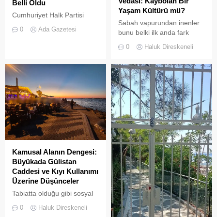
Vedası: Kaybolan Bir
Belli Oldu
çaldığını gösteriyor. Çöpler
Yaşam Kültürü mü?
Cumhuriyet Halk Partisi
Konteynerlere Sığmıyor,...
Sabah vapurundan inenler
(CHP) Merkez Yönetim
0
Ada Gazetesi
bunu belki ilk anda fark
Kurulu (MYK), İstanbul
etmeyebilir. Ama
teşkilatında kapsamlı bir
0
Haluk Direskeneli
Büyükada’yı elli, altmış yıldır
yenilenmeye giderek 23
tanıyanlar bilir; adanın sesi
ilçenin yönetimine yeni
ve adımları değişti
isimler atadı
Kamusal Alanın Dengesi:
Büyükada Gülistan
Caddesi ve Kıyı Kullanımı
Üzerine Düşünceler
Tabiatta olduğu gibi sosyal
hayatta da boşluklar uzun
0
Haluk Direskeneli
süre karşılıksız kalmaz;