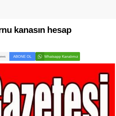
urnu kanasın hesap
ABONE OL
Whatsapp Kanalımız