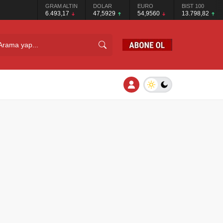
GRAM ALTIN
DOLAR
EURO
BIST 100
6.493,17
47,5929
54,9560
13.798,82