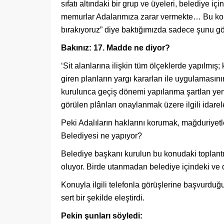
sıfatı altındaki bir grup ve üyeleri, belediye i
memurlar Adalarımıza zarar vermekte… Bu kon
bırakıyoruz” diye baktığımızda sadece şunu g
Bakınız: 17. Madde ne diyor?
‘Sit alanlarına ilişkin tüm ölçeklerde yapılmış
giren planların yargı kararlan ile uygulamasını
kurulunca geçiş dönemi yapılanma şartlan yen
görülen plânları onaylanmak üzere ilgili idarel
Peki Adalıların haklarını korumak, mağduriyetl
Belediyesi ne yapıyor?
Belediye başkanı kurulun bu konudaki toplant
oluyor. Birde utanmadan belediye içindeki ve dı
Konuyla ilgili telefonla görüşlerine başvurdu
sert bir şekilde eleştirdi.
Pekin şunları söyledi: