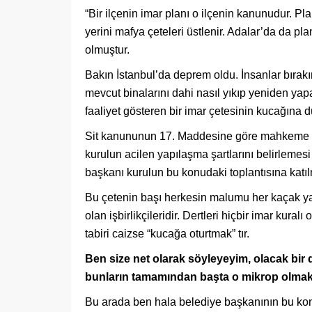
“Bir ilçenin imar planı o ilçenin kanunudur. P
yerini mafya çeteleri üstlenir. Adalar’da da p
olmuştur.
Bakın İstanbul’da deprem oldu. İnsanlar bırak
mevcut binalarını dahi nasıl yıkıp yeniden yap
faaliyet gösteren bir imar çetesinin kucağına 
Sit kanununun 17. Maddesine göre mahkeme kar
kurulun acilen yapılaşma şartlarını belirlemes
başkanı kurulun bu konudaki toplantısına katıl
Bu çetenin başı herkesin malumu her kaçak yap
olan işbirlikçileridir. Dertleri hiçbir imar kura
tabiri caizse “kucağa oturtmak” tır.
Ben size net olarak söyleyeyim, olacak bir
bunların tamamından başta o mikrop olmak ü
Bu arada ben hala belediye başkanının bu kon