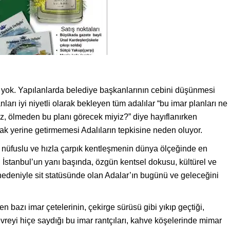
nı yok. Yapılanlarda belediye başkanlarının cebini düşünmesi
ları iyi niyetli olarak bekleyen tüm adalılar “bu imar planları ne
, ölmeden bu planı görecek miyiz?” diye hayıflanırken
rak yerine getirmemesi Adalıların tepkisine neden oluyor.
 nüfuslu ve hızla çarpık kentleşmenin dünya ölçeğinde en
n İstanbul’un yanı başında, özgün kentsel dokusu, kültürel ve
ri nedeniyle sit statüsünde olan Adalar’ın bugünü ve geleceğini
n bazı imar çetelerinin, çekirge sürüsü gibi yıkıp geçtiği,
evreyi hiçe saydığı bu imar rantçıları, kahve köşelerinde mimar