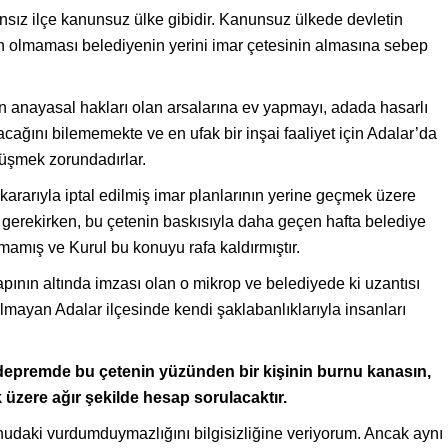
lansız ilçe kanunsuz ülke gibidir. Kanunsuz ülkede devletin
lan olmaması belediyenin yerini imar çetesinin almasına sebep
ın anayasal hakları olan arsalarına ev yapmayı, adada hasarlı
acağını bilememekte ve en ufak bir inşai faaliyet için Adalar’da
düşmek zorundadırlar.
arıyla iptal edilmiş imar planlarının yerine geçmek üzere
i gerekirken, bu çetenin baskısıyla daha geçen hafta belediye
mamış ve Kurul bu konuyu rafa kaldırmıştır.
ının altında imzası olan o mikrop ve belediyede ki uzantısı
lı olmayan Adalar ilçesinde kendi şaklabanlıklarıyla insanları
 depremde bu çetenin yüzünden bir kişinin burnu kanasın,
zere ağır şekilde hesap sorulacaktır.
udaki vurdumduymazlığını bilgisizliğine veriyorum. Ancak aynı