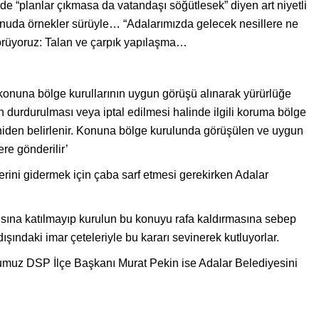
çinde “planlar çıkmasa da vatandaşı söğütlesek” diyen art niyetli
uda örnekler sürüyle… “Adalarımızda gelecek nesillere ne
örüyoruz: Talan ve çarpık yapılaşma…
; konuna bölge kurullarının uygun görüşü alınarak yürürlüğe
n durdurulması veya iptal edilmesi halinde ilgili koruma bölge
iden belirlenir. Konuna bölge kurulunda görüşülen ve uygun
ere gönderilir’
erini gidermek için çaba sarf etmesi gerekirken Adalar
ısına katılmayıp kurulun bu konuyu rafa kaldırmasına sebep
şındaki imar çeteleriyle bu kararı sevinerek kutluyorlar.
ğumuz DSP İlçe Başkanı Murat Pekin ise Adalar Belediyesini