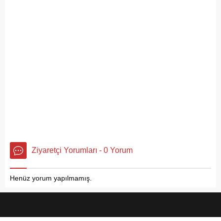
kirliliğiyle gündemde. Bir
sokaklarından yansıyan son
vatandaş tarafından...
görüntüler, çevre sağlığı
açısından tehlike çanlarının
çaldığını gösteriyor. Çöpler
Konteynerlere Sığmıyor,...
Ziyaretçi Yorumları - 0 Yorum
Henüz yorum yapılmamış.