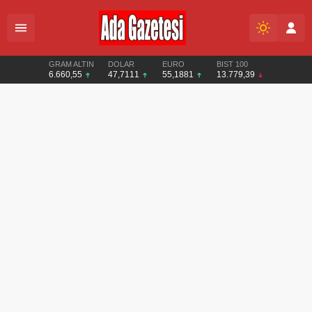
GRAM ALTIN
DOLAR
EURO
BIST 100
6.660,55
47,7111
55,1881
13.779,39