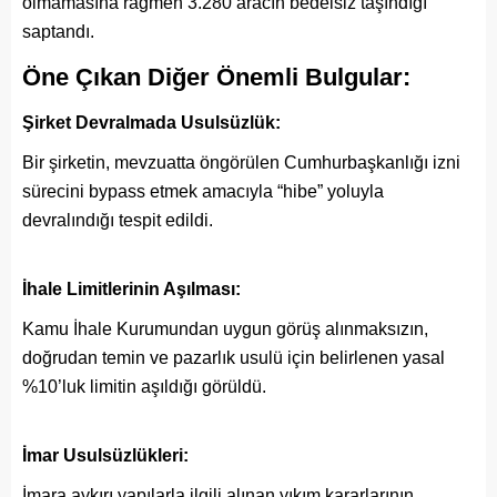
olmamasına rağmen 3.280 aracın bedelsiz taşındığı
saptandı.
Öne Çıkan Diğer Önemli Bulgular:
Şirket Devralmada Usulsüzlük:
Bir şirketin, mevzuatta öngörülen Cumhurbaşkanlığı izni
sürecini bypass etmek amacıyla “hibe” yoluyla
devralındığı tespit edildi.
İhale Limitlerinin Aşılması:
Kamu İhale Kurumundan uygun görüş alınmaksızın,
doğrudan temin ve pazarlık usulü için belirlenen yasal
%10’luk limitin aşıldığı görüldü.
İmar Usulsüzlükleri:
İmara aykırı yapılarla ilgili alınan yıkım kararlarının