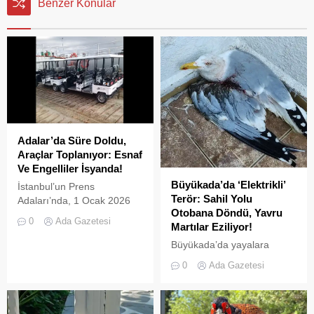
Benzer Konular
Adalar’da Süre Doldu,
Araçlar Toplanıyor: Esnaf
Ve Engelliler İsyanda!
Büyükada’da ‘Elektrikli’
İstanbul’un Prens
Terör: Sahil Yolu
Adaları’nda, 1 Ocak 2026
Otobana Döndü, Yavru
tarihinde yürürlüğe giren ve
0
Ada Gazetesi
Martılar Eziliyor!
L2 sınıfı (3 tekerlekli)
elektrikli araçların
Büyükada’da yayalara
kullanımını yasaklayan
ayrılan sahil şeridi, kural
0
Ada Gazetesi
UKOME kararının ardından
tanımaz elektrikli araç
tanınan ek süre sona erdi.
sürücüleri yüzünden adeta
İki kez uzatılarak 31
ölüm yoluna dönüştü.
Temmuz 2026 tarihine