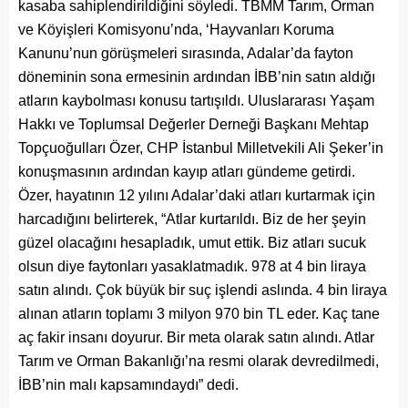
kasaba sahiplendirildiğini söyledi. TBMM Tarım, Orman
ve Köyişleri Komisyonu’nda, ‘Hayvanları Koruma
Kanunu’nun görüşmeleri sırasında, Adalar’da fayton
döneminin sona ermesinin ardından İBB’nin satın aldığı
atların kaybolması konusu tartışıldı. Uluslararası Yaşam
Hakkı ve Toplumsal Değerler Derneği Başkanı Mehtap
Topçuoğulları Özer, CHP İstanbul Milletvekili Ali Şeker’in
konuşmasının ardından kayıp atları gündeme getirdi.
Özer, hayatının 12 yılını Adalar’daki atları kurtarmak için
harcadığını belirterek, “Atlar kurtarıldı. Biz de her şeyin
güzel olacağını hesapladık, umut ettik. Biz atları sucuk
olsun diye faytonları yasaklatmadık. 978 at 4 bin liraya
satın alındı. Çok büyük bir suç işlendi aslında. 4 bin liraya
alınan atların toplamı 3 milyon 970 bin TL eder. Kaç tane
aç fakir insanı doyurur. Bir meta olarak satın alındı. Atlar
Tarım ve Orman Bakanlığı’na resmi olarak devredilmedi,
İBB’nin malı kapsamındaydı” dedi.