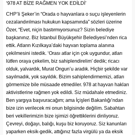
‘978 AT BİZE RAĞMEN YOK EDİLDİ’
CHP’li Şeker’in “Orada o hayvanlara o suçu işleyenlerin
cezalandırılması hukukun kapsamında” sözleri üzerine
Özer, “Evet, niçin bastırmıyorsunuz? Sizin belediye
başkanınız. Biz İstanbul Büyükşehir Belediyesi’nden rica
ettik. Atların Kızılkaya’daki hayvan toplama alanına
çekilmesini istedik. ‘Orası atlar için çok uygundur, atları
lütfen oraya çekelim, biz sahiplendirelim’ dedik; ricacı
olduk, yalvardık, Murat Ongun’u aradık. Hiçbir şekilde var
sayılmadık, yok sayıldık. Bizim sahiplendirmemizi, atları
görmemize bile müsaade etmediler. 978 at hayvan hakları
aktivistlerine rağmen yok edildi. Siz müdahale etmediniz.
Ben yargıya başvuracağım; ama İçişleri Bakanlığı’ndan
bize izin verilecek mi onun bilgisinde değilim. Sabahtan
beri vekillerimizin bize işimizi öğrettiklerini dinliyoruz.
Çevreyi, doğayı, balığı, kuşu biz koruyoruz. Siz kanunları
yaparken eksik-gedik, attığınız fazla virgülü ya da eksik