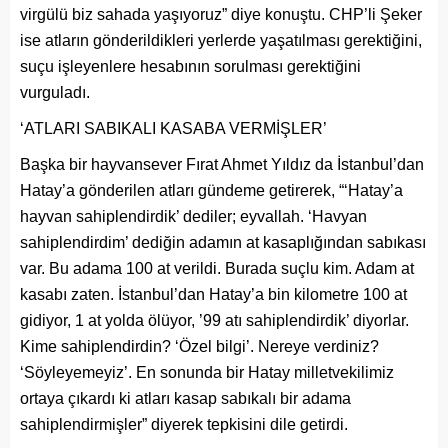
virgülü biz sahada yaşıyoruz” diye konuştu. CHP’li Şeker
ise atların gönderildikleri yerlerde yaşatılması gerektiğini,
suçu işleyenlere hesabının sorulması gerektiğini
vurguladı.
‘ATLARI SABIKALI KASABA VERMİŞLER’
Başka bir hayvansever Fırat Ahmet Yıldız da İstanbul’dan
Hatay’a gönderilen atları gündeme getirerek, “‘Hatay’a
hayvan sahiplendirdik’ dediler; eyvallah. ‘Havyan
sahiplendirdim’ dediğin adamın at kasaplığından sabıkası
var. Bu adama 100 at verildi. Burada suçlu kim. Adam at
kasabı zaten. İstanbul’dan Hatay’a bin kilometre 100 at
gidiyor, 1 at yolda ölüyor, ’99 atı sahiplendirdik’ diyorlar.
Kime sahiplendirdin? ‘Özel bilgi’. Nereye verdiniz?
‘Söyleyemeyiz’. En sonunda bir Hatay milletvekilimiz
ortaya çıkardı ki atları kasap sabıkalı bir adama
sahiplendirmişler” diyerek tepkisini dile getirdi.