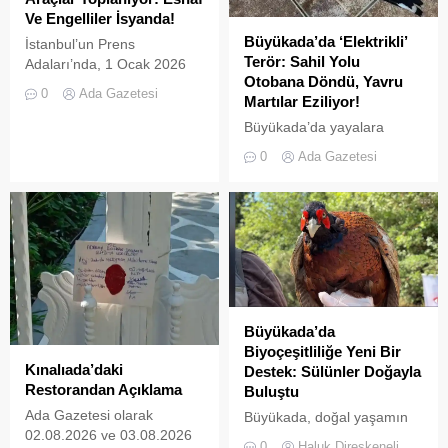
Ve Engelliler İsyanda!
Büyükada’da ‘Elektrikli’
İstanbul’un Prens
Terör: Sahil Yolu
Adaları’nda, 1 Ocak 2026
Otobana Döndü, Yavru
tarihinde yürürlüğe giren ve
0
Ada Gazetesi
Martılar Eziliyor!
L2 sınıfı (3 tekerlekli)
elektrikli araçların
Büyükada’da yayalara
kullanımını yasaklayan
ayrılan sahil şeridi, kural
0
Ada Gazetesi
UKOME kararının ardından
tanımaz elektrikli araç
tanınan ek süre sona erdi.
sürücüleri yüzünden adeta
İki kez uzatılarak 31
ölüm yoluna dönüştü.
Temmuz 2026 tarihine
Denetimsizliğin ve aşırı
kadar esnetilen sürenin
hızın son kurbanları ise
dolmasıyla birlikte, Adalar
beslenmek için sahile inen
genelinde emniyet ve zabıta
yavru martılar oldu. Adada
ekipleri tarafından akülü
yaşayan gönüllü bir
araçların toplatılma
avukatın çabalarıyla yargıya
Büyükada’da
işlemlerine başlandı....
taşınan olaylar, adalardaki
Biyoçeşitliliğe Yeni Bir
denetim zafiyetini bir kez
Kınalıada’daki
Destek: Sülünler Doğayla
daha gözler önüne serdi.
Restorandan Açıklama
Buluştu
Denizlerdeki biyoçeşitliliğin
Ada Gazetesi olarak
Büyükada, doğal yaşamın
insan...
02.08.2026 ve 03.08.2026
korunması ve biyolojik
0
Haluk Direskeneli