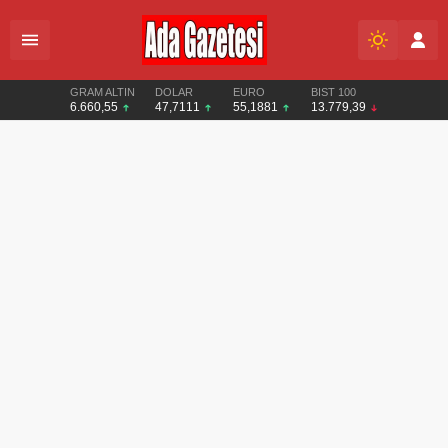
GRAM ALTIN
DOLAR
EURO
BIST 100
6.660,55
47,7111
55,1881
13.779,39