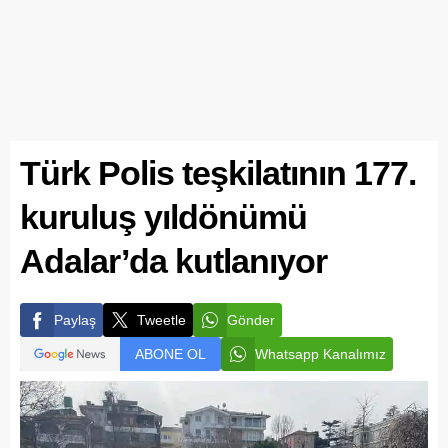
Türk Polis teşkilatının 177.
kuruluş yıldönümü
Adalar’da kutlanıyor
Paylaş
Tweetle
Gönder
ABONE OL
Whatsapp Kanalımız