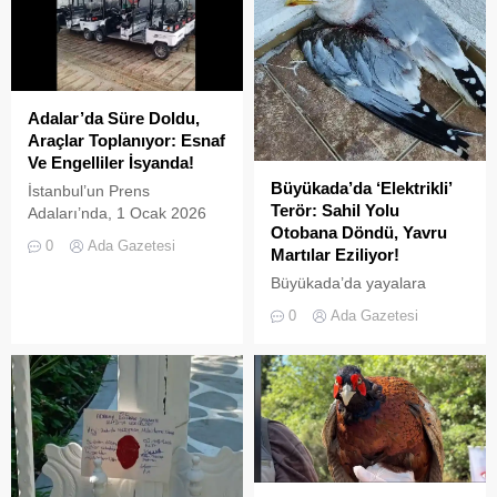
Adalar’da Süre Doldu,
Araçlar Toplanıyor: Esnaf
Ve Engelliler İsyanda!
Büyükada’da ‘Elektrikli’
İstanbul’un Prens
Terör: Sahil Yolu
Adaları’nda, 1 Ocak 2026
Otobana Döndü, Yavru
tarihinde yürürlüğe giren ve
0
Ada Gazetesi
Martılar Eziliyor!
L2 sınıfı (3 tekerlekli)
elektrikli araçların
Büyükada’da yayalara
kullanımını yasaklayan
ayrılan sahil şeridi, kural
0
Ada Gazetesi
UKOME kararının ardından
tanımaz elektrikli araç
tanınan ek süre sona erdi.
sürücüleri yüzünden adeta
İki kez uzatılarak 31
ölüm yoluna dönüştü.
Temmuz 2026 tarihine
Denetimsizliğin ve aşırı
kadar esnetilen sürenin
hızın son kurbanları ise
dolmasıyla birlikte, Adalar
beslenmek için sahile inen
genelinde emniyet ve zabıta
yavru martılar oldu. Adada
ekipleri tarafından akülü
yaşayan gönüllü bir