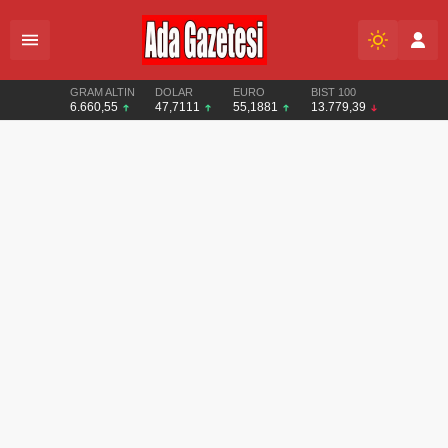
GRAM ALTIN
DOLAR
EURO
BIST 100
6.660,55
47,7111
55,1881
13.779,39