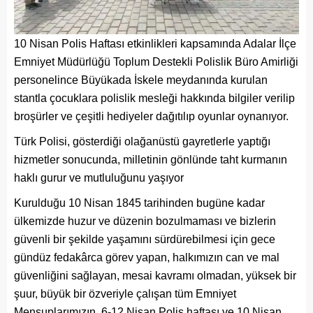
10 Nisan Polis Haftası etkinlikleri kapsamında Adalar İlçe
Emniyet Müdürlüğü Toplum Destekli Polislik Büro Amirliği
personelince Büyükada İskele meydanında kurulan
stantla çocuklara polislik mesleği hakkında bilgiler verilip
broşürler ve çeşitli hediyeler dağıtılıp oyunlar oynanıyor.
Türk Polisi, gösterdiği olağanüstü gayretlerle yaptığı
hizmetler sonucunda, milletinin gönlünde taht kurmanın
haklı gurur ve mutluluğunu yaşıyor
Kurulduğu 10 Nisan 1845 tarihinden bugüne kadar
ülkemizde huzur ve düzenin bozulmaması ve bizlerin
güvenli bir şekilde yaşamını sürdürebilmesi için gece
gündüz fedakârca görev yapan, halkımızın can ve mal
güvenliğini sağlayan, mesai kavramı olmadan, yüksek bir
şuur, büyük bir özveriyle çalışan tüm Emniyet
Mensuplarımızın, 6-12 Nisan Polis haftası ve 10 Nisan