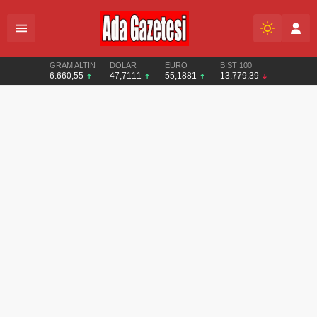
GRAM ALTIN
DOLAR
EURO
BIST 100
6.660,55
47,7111
55,1881
13.779,39