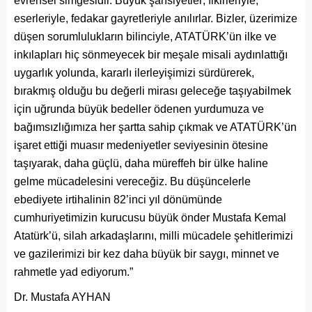
evrensel simgesidir. Büyük şahsiyetler; fikirleriyle,
eserleriyle, fedakar gayretleriyle anılırlar. Bizler, üzerimize
düşen sorumlulukların bilinciyle, ATATÜRK’ün ilke ve
inkılapları hiç sönmeyecek bir meşale misali aydınlattığı
uygarlık yolunda, kararlı ilerleyişimizi sürdürerek,
bırakmış olduğu bu değerli mirası geleceğe taşıyabilmek
için uğrunda büyük bedeller ödenen yurdumuza ve
bağımsızlığımıza her şartta sahip çıkmak ve ATATÜRK’ün
işaret ettiği muasır medeniyetler seviyesinin ötesine
taşıyarak, daha güçlü, daha müreffeh bir ülke haline
gelme mücadelesini vereceğiz. Bu düşüncelerle
ebediyete irtihalinin 82’inci yıl dönümünde
cumhuriyetimizin kurucusu büyük önder Mustafa Kemal
Atatürk’ü, silah arkadaşlarını, milli mücadele şehitlerimizi
ve gazilerimizi bir kez daha büyük bir saygı, minnet ve
rahmetle yad ediyorum.”
Dr. Mustafa AYHAN