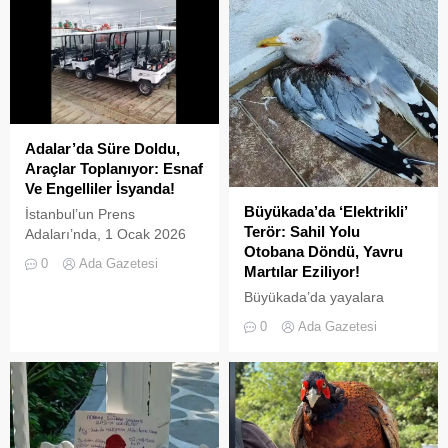
Adalar’da Süre Doldu,
Araçlar Toplanıyor: Esnaf
Ve Engelliler İsyanda!
Büyükada’da ‘Elektrikli’
İstanbul’un Prens
Terör: Sahil Yolu
Adaları’nda, 1 Ocak 2026
Otobana Döndü, Yavru
tarihinde yürürlüğe giren ve
0
Ada Gazetesi
Martılar Eziliyor!
L2 sınıfı (3 tekerlekli)
elektrikli araçların
Büyükada’da yayalara
kullanımını yasaklayan
ayrılan sahil şeridi, kural
0
Ada Gazetesi
UKOME kararının ardından
tanımaz elektrikli araç
tanınan ek süre sona erdi.
sürücüleri yüzünden adeta
İki kez uzatılarak 31
ölüm yoluna dönüştü.
Temmuz 2026 tarihine
Denetimsizliğin ve aşırı
kadar esnetilen sürenin
hızın son kurbanları ise
dolmasıyla birlikte, Adalar
beslenmek için sahile inen