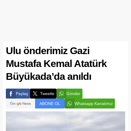
Ulu önderimiz Gazi
Mustafa Kemal Atatürk
Büyükada’da anıldı
Paylaş
Tweetle
Gönder
ABONE OL
Whatsapp Kanalımız