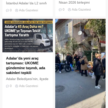
Nisan 2026 birleşimi
İstanbul Adalar’da L2 sınıfı
Büyükada Anadolu
elektrikli araçların
0
Ada Gazetesi
0
Ada Gazetesi
Kulübü’nde gerçekleştirildi.
yasaklanarak L6 ve L7 sınıfı
4 tekerlekli araçlara geçiş
zorunluluğu için verilen ek
sürede sona yaklaşılıyor
Adalar’da yeni araç
tartışması: UKOME
gündemine taşındı, ada
sakinleri tepkili
Adalar Belediyesi’nin, ilçede
turizm taşımacılığı
0
Ada Gazetesi
yapılmasına yönelik yeni
araç talebi İstanbul
Büyükşehir Belediyesi
Ulaşım Koordinasyon
Merkezi’ne (UKOME)