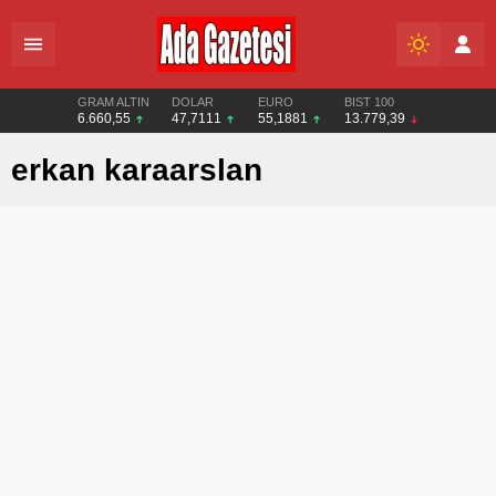
GRAM ALTIN
DOLAR
EURO
BIST 100
6.660,55
47,7111
55,1881
13.779,39
erkan karaarslan