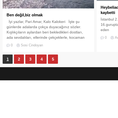
bitmek bil
Heybelia
Bağımsız 
kaybetti
Ben değil,biz olmak
Bülent Mıs
İstanbul 2.
ortaya çık
İyi yazlar, Pari Amar, Kalo Kalokeri İşte şu
16.gurupt
yanlışlıkla
günlerde adalarda çokça duyacağınız sözler.
eden
üzerine...
Kışlıkçıların aylardan beri bekledikleri dostları,
Heybeliada
ada sevdalıları, ellerinde çekçeklerle, kocaman
0
A
mağlup ola
valizlerle, yeryüzündeki o masmavi deniziyle, o
0
Sosi Cindoyan
mağlubiyeti
tepelerdeki sapsarı katırtırnakları, küme küme
Heybeliad
mor çiçekleri, yerlere serpilmiş sarı, beyaz
Kurfalıspo
papatyaları, o yemyeşil, o rengârenk çiçek açmış
1
2
3
4
5
ağaçların...