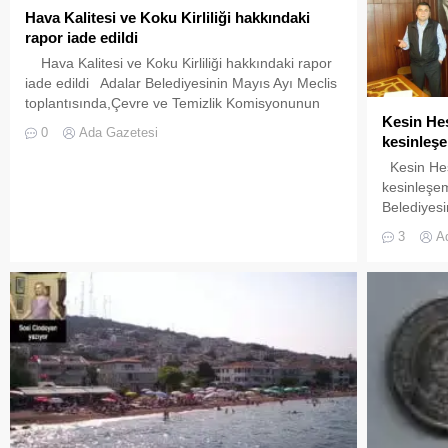
Karabulut,E
Hava Kalitesi ve Koku Kirliliği hakkındaki
Bakanı H
rapor iade edildi
Güneş, M
Hava Kalitesi ve Koku Kirliliği hakkındaki rapor
Bölük’ün 
iade edildi Adalar Belediyesinin Mayıs Ayı Meclis
Bölük, CHP
toplantısında,Çevre ve Temizlik Komisyonunun
üyeleri...
Kesin Hes
hazırlamış olduğu Hava Kalitesi ve Koku Kirliliği
0
Ada Gazetesi
kesinleş
hakkındaki raporu görüşülerek müdürlüğüne
iadesine oy birliği ile karar edildi. Adalar İlçesi
Kesin Hes
sınırları dahilindeki mevcut konut,toplu
kesinleşe
konut,kooperatif,site,okul,üniversite,hastane,resmi
Belediyesi
daireler,işyerleri,sosyal dinlenme
oturumun
3
A
tesisleri,sanayide ve...
da gerçekle
oturumun
Belediyesi
salonunda
gerçekleşt
toplantısı
red oyuna 
Meclis de 
Adalar Bel
2012 yılı 
üstündeki 