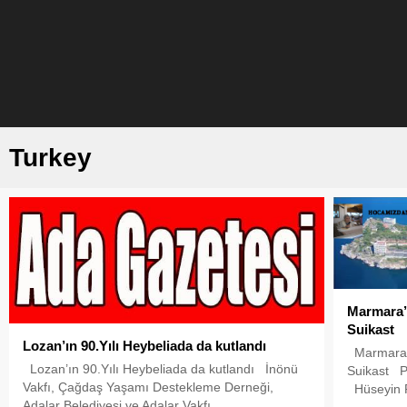
Turkey
Marmara’n
Suikast
Lozan’ın 90.Yılı Heybeliada da kutlandı
Marmara’n
Lozan’ın 90.Yılı Heybeliada da kutlandı İnönü
Suikast P
Vakfı, Çağdaş Yaşamı Destekleme Derneği,
Hüseyin 
Adalar Belediyesi ve Adalar Vakfı
Gürpınar L