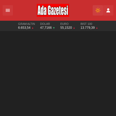
GRAM ALTIN
DOLAR
EURO
BIST 100
6.653,54
47,7166
55,1520
13.779,39