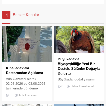
Benzer Konular
Büyükada’da
Biyoçeşitliliğe Yeni Bir
Kınalıada’daki
Destek: Sülünler Doğayla
Restorandan Açıklama
Buluştu
Ada Gazetesi olarak
Büyükada, doğal yaşamın
02.08.2026 ve 03.08.2026
korunması ve biyolojik
0
Haluk Direskeneli
tarihlerinde gündeme
çeşitliliğin
getirdiğimiz “Kınalıada’da
zenginleştirilmesine yönelik
0
Ada Gazetesi
Ruhsatsız Alkol Satan
önemli bir uygulamaya daha
Restoran
ev sahipliği yapıyor. Tarım