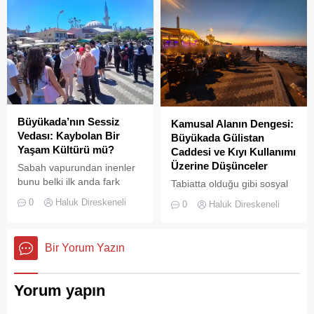
aylarında hem yerli hem de
yabancı turistlerin akınına
uğrayan Büyükada’da,
çevre temizliği konusunda
yaşanan aksaklıklar adeta
pes dedirtti. Adanın tarihi ve
doğal güzellikleriyle süslü
sokaklarından yansıyan son
görüntüler, çevre sağlığı
Büyükada’nın Sessiz
Kamusal Alanın Dengesi:
açısından tehlike çanlarının
Vedası: Kaybolan Bir
Büyükada Gülistan
çaldığını gösteriyor. Çöpler
Yaşam Kültürü mü?
Caddesi ve Kıyı Kullanımı
Konteynerlere Sığmıyor,...
Üzerine Düşünceler
Sabah vapurundan inenler
bunu belki ilk anda fark
Tabiatta olduğu gibi sosyal
etmeyebilir. Ama
hayatta da boşluklar uzun
0
Haluk Direskeneli
0
Haluk Direskeneli
Büyükada’yı elli, altmış yıldır
süre karşılıksız kalmaz;
tanıyanlar bilir; adanın sesi
boşaltılan her alan, kısa
ve adımları değişti
süre sonra yeni biçimlerle
Bir Yorum Yazın
doldurulmaya adaydır.
Yorum yapın