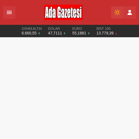
GRAM ALTIN
DOLAR
EURO
BIST 100
6.660,55
47,7111
55,1881
13.779,39