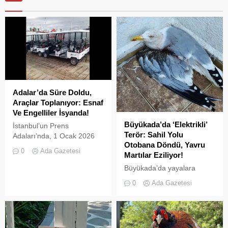
Adalar’da Süre Doldu,
Araçlar Toplanıyor: Esnaf
Ve Engelliler İsyanda!
Büyükada’da ‘Elektrikli’
İstanbul’un Prens
Terör: Sahil Yolu
Adaları’nda, 1 Ocak 2026
Otobana Döndü, Yavru
tarihinde yürürlüğe giren ve
0
Ada Gazetesi
Martılar Eziliyor!
L2 sınıfı (3 tekerlekli)
elektrikli araçların
Büyükada’da yayalara
kullanımını yasaklayan
ayrılan sahil şeridi, kural
0
Ada Gazetesi
UKOME kararının ardından
tanımaz elektrikli araç
tanınan ek süre sona erdi.
sürücüleri yüzünden adeta
İki kez uzatılarak 31
ölüm yoluna dönüştü.
Temmuz 2026 tarihine
Denetimsizliğin ve aşırı
kadar esnetilen sürenin