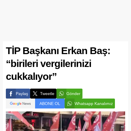
TİP Başkanı Erkan Baş:
“birileri vergilerinizi
cukkalıyor”
Paylaş
Tweetle
Gönder
ABONE OL
Whatsapp Kanalımız