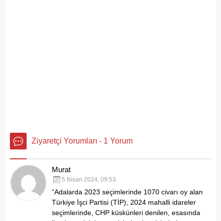
vatandaş tarafından...
görüntüler, çevre sağlığı
açısından tehlike çanlarının
çaldığını gösteriyor. Çöpler
Konteynerlere Sığmıyor,...
Ziyaretçi Yorumları - 1 Yorum
Murat
5 Nisan 2024, 09:53
“Adalarda 2023 seçimlerinde 1070 civarı oy alan
Türkiye İşci Partisi (TİP), 2024 mahalli idareler
seçimlerinde, CHP küskünleri denilen, esasında