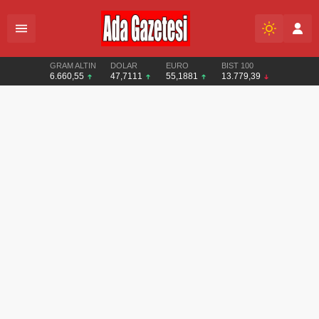
GRAM ALTIN
DOLAR
EURO
BIST 100
6.660,55
47,7111
55,1881
13.779,39