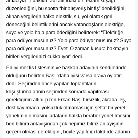
amacıyla “1 dakika” adı altındaki bir reklam kuşağı
düzenlediğini, bu spotta “bir alışveriş bir fiş” denildiğini,
alınan vergilerin halka elektrik, su, yol olarak geri
döneceğini belirttiklerini ancak vatandaşların elektriğe,
suya ve yola hala para ödediğini belirterek: “Elektiriğe
para ödüyor musunuz? Yola para ödüyor musunuz? Suya
para ödüyor musunuz? Evet. O zaman kusura bakmayın
birileri vergilerinizi cukkalıyor” dedi.
En iyi meclis listesinin ve başkan adayının kendilerinde
olduğunu belirten Baş: “daha iyisi varsa oraya oy atın”
dedi. Seçimden önce yapılan toplantıların,
koşuşturmalarının seçimden sonrada yapılması
gerektiğinin altını çizen Erkan Baş, hırsızlık, akraba, eş,
dost kayırmaca, yolsuzluk olmaması için şeffaf bir yerel
yönetimin olmasını, adaların halkla beraber yönetilmesini,
ben bilirim anlayışından çok hepimiz biliriz anlayışının
geçerli olması gerektiğini, böyle yapıldığı takdirde adanın