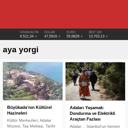
GRAM ALTIN
DOLAR
EURO
BIST 100
6.521,34
47,5916
55,0829
13.703,13
aya yorgi
Büyükada’nın Kültürel
Adaları Yaşamak:
Hazineleri
Dondurma ve Elektrikli
Araçtan Fazlası
Kültür Merkezleri, Adalar
Müzesi, Taş Mektep, Tarihi
Adalar… İstanbul’un hemen