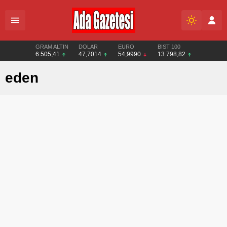
GRAM ALTIN
DOLAR
EURO
BIST 100
6.505,41
47,7014
54,9990
13.798,82
eden