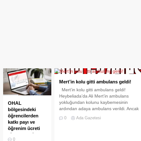
Mert’in kolu gitti ambulans geldi!
Mert’in kolu gitti ambulans geldi!
Heybeliada’da Ali Mert’in ambulans
yokluğundan kolunu kaybemesinin
OHAL
ardından adaya ambulans verildi. Ancak
bölgesindeki
adalılar hizmetin kalıcı olmayacağı kaygı
öğrencilerden
0
Ada Gazetesi
yaşıyor Heybeliada’da 11 Ağustos’ta
katkı payı ve
geçirdiği kazanın ardından saatler sonra
öğrenim ücreti
hastaneye ulaştırılabildiği için kolu kesile
alınmayacak
0
ve halen hayati tehlikesi devam eden Ali