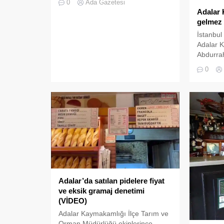
0
Ada Gazetesi
Tarım ve Orman Müdürü Dr.
Adalar 
Feramis Çiftçi kontrölünde
gelmez k
gerçekleştirilen denetimlerde
İstanbul 
vatandaşların sağlıklı gıda tüketimi
Adalar 
yapabilmesi amacıyla fırınlar
Abdurra
denetlendi. Adalar Belediyesi
başlar b
Zabıta Müdürlüğü ekiplerinin de
0
mutlu bi
katıldığı denetimlerde, fırın ve unlu
gıdalara 
mamul satışı yapan iş yerlerine...
sıvayara
Tarım v
Kontrol 
Sayılı Ve
Sağlığı
kapsamın
gösteren
Adalar’da satılan pidelere fiyat
ve eksik gramaj denetimi
(VİDEO)
Adalar Kaymakamlığı İlçe Tarım ve
Orman Müdürlüğü ekiplerince