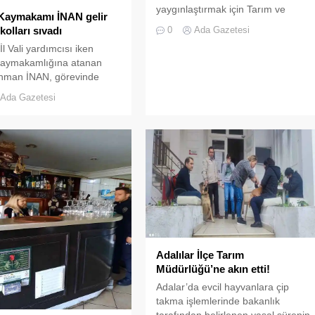
yaygınlaştırmak için Tarım ve
Kaymakamı İNAN gelir
Orman Bakanlığı Bitkisel Üretim
olları sıvadı
0
Ada Gazetesi
Genel Müdürlüğü tarafından
İl Vali yardımcısı iken
başlatılan Yerli Hibrit Çeşitlerin
Kaymakamlığına atanan
Kullanımının Yaygınlaştırılması
hman İNAN, görevinde
Projesinin bir parçası olan İstanbul
aşlamaz Adalıların sağlığı,
İçin Yerli ve Milli Fidelerle Sebze
Ada Gazetesi
r yaşam sürmesi, güvenilir
Üretimi projesi kapsamında ilk
ulaşması için kolları
fideler dağıtılıyor. Toplam 2 milyon
k çalışmalar başladı. İlçe
784 bin fide dağıtılacak olan proje..
e Orman Müdürlüğü Gıda
ekipleri tarafından; 5996
teriner Hizmetleri, Bitki
, Gıda ve Yem Kanunu
da ilçede faaliyet
...
Adalılar İlçe Tarım
Müdürlüğü’ne akın etti!
Adalar’da evcil hayvanlara çip
takma işlemlerinde bakanlık
tarafından belirlenen yasal sürenin