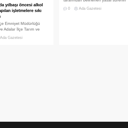
da yılbaşı öncesi alkol
son günlerinde çok ciddi yoğunluk
0
Ada Gazetesi
apılan işletmelere sıkı
yaşanıyor. Adalılar sabahın erken
m
saatlerinden gece yarılarına kadar
çip taktırmak için uğraş verirken,
lçe Emniyet Müdürlüğü
Adalar İlçe Tarım ve Orman
ve Adalar İlçe Tarım ve
Müdürlüğü ekipleri başta İlçe Tarım
dürülüğü ekipleri yılbaşı
Ada Gazetesi
Müdürü Feramis Çiftçi önderliğinde
lkol satışı yapan
Ada halkını mağdur etmemek için
ere sıkı denetim uyguluyor.
gece yarısı...
kadar sürecek olan
er kapsamında Adalar’daki
ere tek tek giden Adalar İlçe
Müdürlüğü ekipleri ile İlçe
e Orman Müdürlüğü
 işletme ruhsatları, satışı
rünlerin...