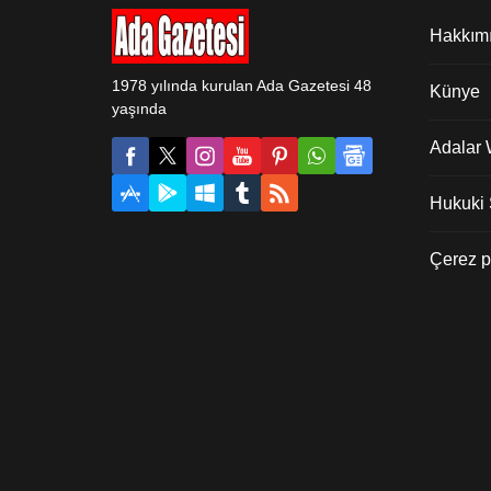
Şehit Murat Yüksel İlkokulunda 200
Hakkım
öğrenciye ‘’Gıda Güvenilirliği ve
israf’’ konulu eğitim verildi. Eğitimde
güvenilir gıda nedir, hijyen nedir,
1978 yılında kurulan Ada Gazetesi 48
Künye
gıda hijyeni nedir, kişisel...
yaşında
Adalar
Hukuki Ş
Çerez po