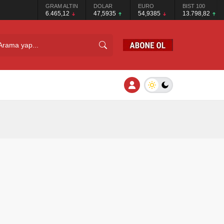
GRAM ALTIN
DOLAR
EURO
BIST 100
6.465,12
47,5935
54,9385
13.798,82