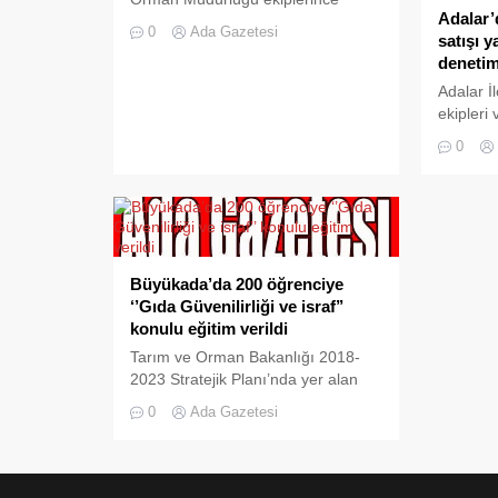
Adalar’
fırınlardaki pide fiyatları ve gramaj
0
Ada Gazetesi
satışı y
denetimi İlçe Belediyesi Zabıta
deneti
Müdürlüğü ekipleriyle ortaklaşa
gerçekleştirildi. Pide fiyatları
Adalar İ
fırınlarda gramaja göre farklılık
ekipleri 
gösterebiliyor. Denetimler
Orman Mü
0
sırasından pide ve ekmeklerin
öncesi a
gramaj kontrolleri yapıldı. Gramaja
işletmel
ve fiyatlara uymayan bazı işyerleri
Sabaha 
hakkında idari ceza kesildi.
denetiml
Fırınların üretim, depo ve...
işletmel
Emniyet 
Büyükada’da 200 öğrenciye
Tarım v
‘’Gıda Güvenilirliği ve israf’’
ekipleri,
konulu eğitim verildi
yapılan ü
Tarım ve Orman Bakanlığı 2018-
2023 Stratejik Planı’nda yer alan
“Okullarda gıda güvenilirliğine
0
Ada Gazetesi
yönelik uygulamaları geliştirmek”
hedefi doğrultusunda Adalar İlçe
Tarım ve Orman Müdürlüğü Gıda
Mühendisleri tarafından Büyükada