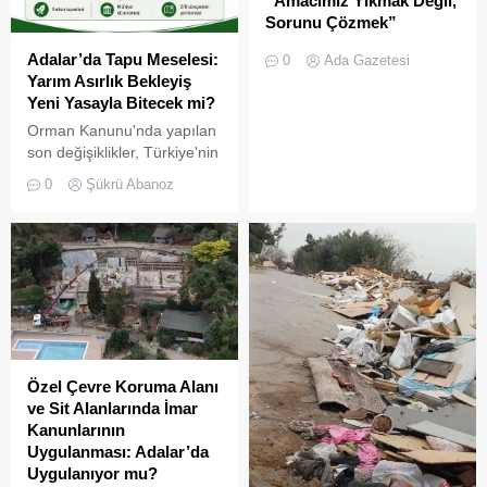
“Amacımız Yıkmak Değil,
Sorunu Çözmek”
Adalar Belediyesi Aralık ayı
Adalar’da Tapu Meselesi:
0
Ada Gazetesi
Meclis Toplantısı, Büyükada
Yarım Asırlık Bekleyiş
Anadolu Kulübü’nde
Yeni Yasayla Bitecek mi?
gerçekleştirildi. Toplantıya
Orman Kanunu'nda yapılan
damgasını vuran konu ise
son değişiklikler, Türkiye'nin
ilçenin kanayan yarası
birçok bölgesinde yıllardır
haline gelen imar planları ve
0
Şükrü Abanoz
süren tapu ve 2/B
yıkım kararları oldu.
tartışmalarını yeniden
Belediye Başkanı Ali Ercan
gündeme taşıdı. Doğal
Akpolat, Çevre, Şehircilik ve
olarak gözler de, onlarca
İklim Değişikliği Bakanlığı ile
yıldır benzer sorunlarla
kurulan temaslara dikkat
yaşayan Adalar'a çevrildi.
çekerek, vatandaşı tedirgin
eden yıkım söylentilerine
açıklık getirdi. Adalar...
Özel Çevre Koruma Alanı
ve Sit Alanlarında İmar
Kanunlarının
Uygulanması: Adalar’da
Uygulanıyor mu?