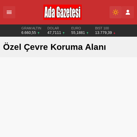
GRAM ALTIN
DOLAR
EURO
BIST 100
6.660,55
47,7111
55,1881
13.779,39
Özel Çevre Koruma Alanı