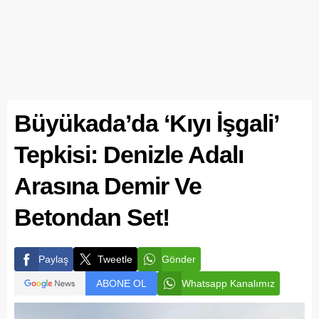
Büyükada’da ‘Kıyı İşgali’
Tepkisi: Denizle Adalı
Arasına Demir Ve
Betondan Set!
Paylaş
Tweetle
Gönder
ABONE OL
Whatsapp Kanalımız