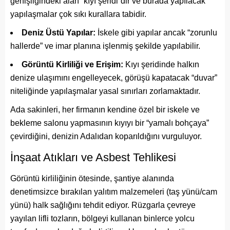
genişliğindeki alan “kıyı şeridi”dir ve burada yapılacak
yapılaşmalar çok sıkı kurallara tabidir.
Deniz Üstü Yapılar:
İskele gibi yapılar ancak “zorunlu
hallerde” ve imar planına işlenmiş şekilde yapılabilir.
Görüntü Kirliliği ve Erişim:
Kıyı şeridinde halkın
denize ulaşımını engelleyecek, görüşü kapatacak “duvar”
niteliğinde yapılaşmalar yasal sınırları zorlamaktadır.
Ada sakinleri, her firmanın kendine özel bir iskele ve
bekleme salonu yapmasının kıyıyı bir “yamalı bohçaya”
çevirdiğini, denizin Adalıdan koparıldığını vurguluyor.
İnşaat Atıkları ve Asbest Tehlikesi
Görüntü kirliliğinin ötesinde, şantiye alanında
denetimsizce bırakılan yalıtım malzemeleri (taş yünü/cam
yünü) halk sağlığını tehdit ediyor. Rüzgarla çevreye
yayılan lifli tozların, bölgeyi kullanan binlerce yolcu