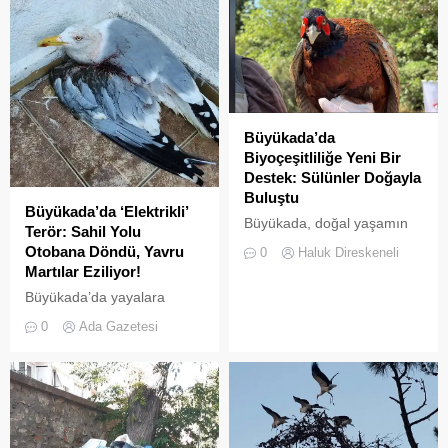
Büyükada’da
Biyoçeşitliliğe Yeni Bir
Destek: Sülünler Doğayla
Buluştu
Büyükada’da ‘Elektrikli’
Büyükada, doğal yaşamın
Terör: Sahil Yolu
korunması ve biyolojik
Otobana Döndü, Yavru
0
Haluk Direskeneli
çeşitliliğin
Martılar Eziliyor!
zenginleştirilmesine yönelik
Büyükada’da yayalara
önemli bir uygulamaya daha
ayrılan sahil şeridi, kural
ev sahipliği yapıyor. Tarım
0
Ada Gazetesi
tanımaz elektrikli araç
ve Orman Bakanlığı Doğa
sürücüleri yüzünden adeta
Koruma ve Milli Parklar
ölüm yoluna dönüştü.
(DKMP) Genel Müdürlüğü
Denetimsizliğin ve aşırı
tarafından Polonezköy
hızın son kurbanları ise
Sülün Üretim İstasyonu’nda
beslenmek için sahile inen
yetiştirilen yüzlerce sülün,