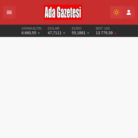
GRAM ALTIN
DOLAR
EURO
BIST 100
6.660,55
47,7111
55,1881
13.779,39