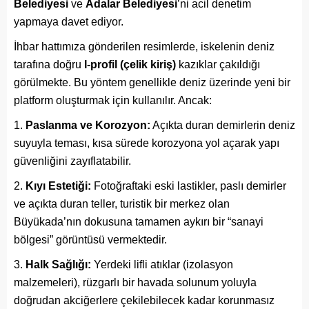
Belediyesi
ve
Adalar Belediyesi
’ni acil denetim
yapmaya davet ediyor.
İhbar hattımıza gönderilen resimlerde, iskelenin deniz
tarafına doğru
I-profil (çelik kiriş)
kazıklar çakıldığı
görülmekte. Bu yöntem genellikle deniz üzerinde yeni bir
platform oluşturmak için kullanılır. Ancak:
Paslanma ve Korozyon:
Açıkta duran demirlerin deniz
suyuyla teması, kısa sürede korozyona yol açarak yapı
güvenliğini zayıflatabilir.
Kıyı Estetiği:
Fotoğraftaki eski lastikler, paslı demirler
ve açıkta duran teller, turistik bir merkez olan
Büyükada’nın dokusuna tamamen aykırı bir “sanayi
bölgesi” görüntüsü vermektedir.
Halk Sağlığı:
Yerdeki lifli atıklar (izolasyon
malzemeleri), rüzgarlı bir havada solunum yoluyla
doğrudan akciğerlere çekilebilecek kadar korunmasız