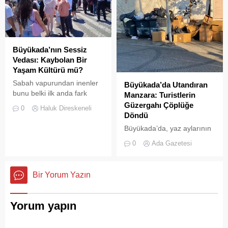
yaşanan aksaklıklar adeta
pes dedirtti. Adanın tarihi ve
doğal güzellikleriyle süslü
sokaklarından yansıyan son
görüntüler, çevre sağlığı
Büyükada’nın Sessiz
açısından tehlike çanlarının
Vedası: Kaybolan Bir
çaldığını gösteriyor. Çöpler
Yaşam Kültürü mü?
Konteynerlere Sığmıyor,...
Sabah vapurundan inenler
Büyükada’da Utandıran
bunu belki ilk anda fark
Manzara: Turistlerin
etmeyebilir. Ama
Güzergahı Çöplüğe
0
Haluk Direskeneli
Büyükada’yı elli, altmış yıldır
Döndü
tanıyanlar bilir; adanın sesi
Büyükada’da, yaz aylarının
ve adımları değişti
gelmesiyle birlikte artan
0
Ada Gazetesi
ziyaretçi yoğunluğu, temizlik
ve çöp toplama
hizmetlerindeki aksaklıkları
Bir Yorum Yazın
bir kez daha gözler önüne
serdi.
Yorum yapın