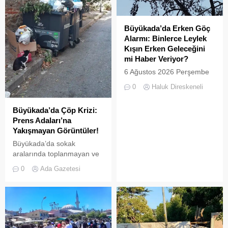
yavru martılar oldu. Adada
Temmuz 2026’da
yaşayan gönüllü bir
Büyükada’nın ormanlık
avukatın çabalarıyla yargıya
Büyükada’da Erken Göç
alanlarında doğal yaşama
taşınan olaylar, adalardaki
Alarmı: Binlerce Leylek
bırakıldı. Projenin temel
denetim zafiyetini bir kez
Kışın Erken Geleceğini
amacı, hem sülün
daha gözler önüne serdi.
mi Haber Veriyor?
popülasyonunu...
Denizlerdeki biyoçeşitliliğin
6 Ağustos 2026 Perşembe
insan...
günü öğle saatlerinde, saat
0
Haluk Direskeneli
14:00 sularında Büyükada
semalarında doğanın en
Büyükada’da Çöp Krizi:
görkemli görsel
Prens Adaları’na
şölenlerinden biri yaşandı.
Yakışmayan Görüntüler!
Büyükada’da sokak
aralarında toplanmayan ve
biriken çöpler vatandaşların
0
Ada Gazetesi
tepkisine neden
oluyor.Özellikle yaz
aylarında hem yerli hem de
yabancı turistlerin akınına
uğrayan Büyükada’da,
çevre temizliği konusunda