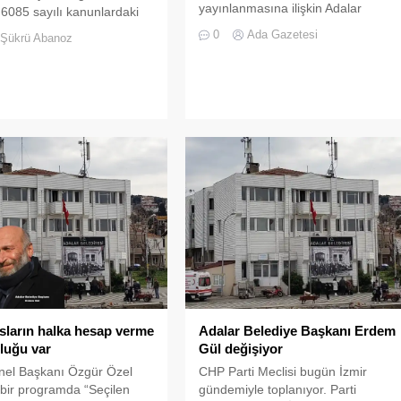
yayınlanmasına ilişkin Adalar
6085 sayılı kanunlardaki
Belediye Başkanı Erdem Gül’ün
kümler değerlendirildiğinde
0
Ada Gazetesi
Şükrü Abanoz
yargılandığı davada karar çıktı.
de belediyeler ile
Mahkeme, Gül’ü ‘silahlı terör
lere bağlı idareler ve
örgütüne üye olmamakla birlikte
nı sıra belediye
örgüte bilerek ve isteyerek yardım
rinin Sayıştay denetimi
etmek’ suçundan 5 yıl hapis
da yer aldığı
cezasına çarptırdı. Bu cezaya göre
tedir. Anayasa’nın 160 ıncı
İçişleri Bakanlığının derhal Erdem
ne göre Sayıştay, merkezi
Gül’ü görevdev alıp kayyum
 bütçesi kapsamındaki
ataması gerekiyor. Çünkü işlenen
releri ile sosyal güvenlik
suç...
ının bütün gelir ve
..
sların halka hesap verme
Adalar Belediye Başkanı Erdem
luğu var
Gül değişiyor
el Başkanı Özgür Özel
CHP Parti Meclisi bugün İzmir
ı bir programda “Seçilen
gündemiyle toplanıyor. Parti