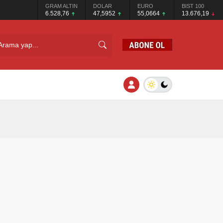
GRAM ALTIN
DOLAR
EURO
BIST 100
6.528,76
47,5952
55,0664
13.676,19