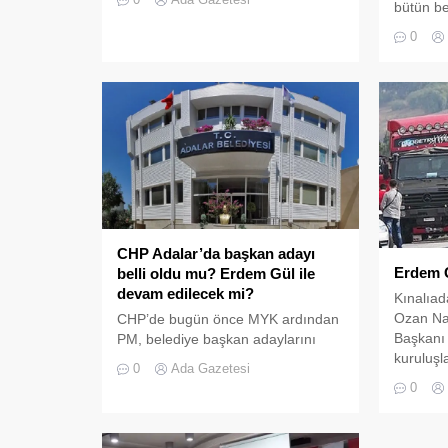
bütün be
gösterilmeden seneler önce
Nisan sa
Büyükada’ya götürüldü. Hak, Hukuk
0
mal varlı
tanımayan Erdem Gül ve Engin
Buradan 
Çelik’in talimatıyla Kınalıada’da
gösteri
kullanılması şart koşulan aracın
Çelik hal
Büyükada’ya götürülmesine
açıklasın
Kınalıadalılar isyan ediyor. Amacın
belediye
insanları İETT’nin paralı araçlarına
varlıkla
yönlendirmek olduğu söyleniyor.
isteniyo
Kınalıada’da...
gösteril
açıklasın
CHP Adalar’da başkan adayı
Erdem G
belli oldu mu? Erdem Gül ile
devam edilecek mi?
Kınalıad
Ozan Na
CHP’de bugün önce MYK ardından
Başkanı 
PM, belediye başkan adaylarını
kuruluşl
belirlemek üzere toplanacak. PM
0
Ada Gazetesi
önemli g
toplantısı nedeniyle Genel
0
Narman’
Merkez’in kapıları dün ve bugün
üzecek n
için ziyaretçilere kapandı. PM’de
olduğu b
İstanbul’da henüz açıklanmayan