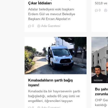
Çıkar İddiaları
5018 ve 
diğer hü
Adalar belediyesi eski başkanı
0
Türkiye’
Erdem Gül ve mevcut Belediye
belediye
Başkanı Ali Ercan Akpolat‘ın
bunun ya
belediye bütçesini kendi siyasi
0
Ada Gazetesi
şirketle
çıkarları için kullandığı iddiaları
kapsamın
gündeme bomba gibi düştü. Ortaya
görülmek
atılan iddialar ve sorulması gereken
maddesi
bazı sorular şunlar: Adalar
yönetim
Belediyesi’nin eski başkanı Erdem
kamu ida
Gül ve mevcut başkanı Ali Ercan
kurumlar
Akpolat, belediye bütçesini kendi
giderleri.
siyasi...
Kınalıadalıların şartlı bağış
isyanı!
Bu şahı
Kınalıada’da bir hayırseverin şartlı
zorunlu
bağışladığı, adada 65 yaş üstü ve
CHP Gen
engellileri, öğrencileri taşıyan
katıldığ
minibüs hiç bir gerekçe
0
Ada Gazetesi