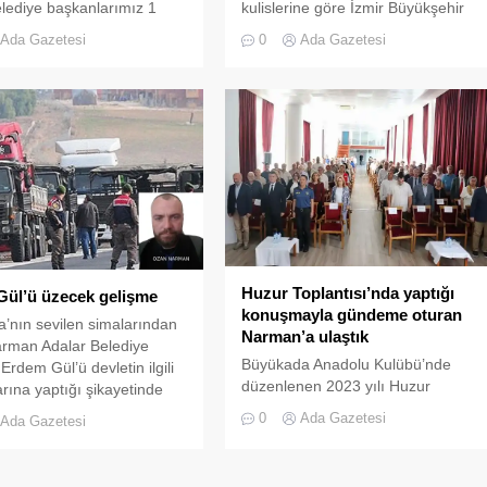
lediye başkanlarımız 1
kulislerine göre İzmir Büyükşehir
bahı belediyelerin girişine
Belediyesi için mevcut başkan Tunç
Ada Gazetesi
0
Ada Gazetesi
klarını asacak.” dedi.
Soyer ile Karşıyaka Belediye
çağrı yapıyoruz. Aday
Başkanı Cemil Tugay’ın adı öne
lmeyen Erdem Gül ve Engin
çıkıyor. İş birliği belediye meclisi
ka mal varlıklarını
düzeyinde İstanbul’da Adalar,
. Nasıl yeni şeçilen
Bakırköy, Esenyurt ve Kadıköy’de
 başkanlarının mal
başkanların değişmesi bekleniyor.
rının panolara asılması
Avcılar ve Sarıyer’de mevcut
rsa, aday
başkanla yola devam edilip
meyenlerde mal varlıklarını
edilmeyeceği...
....
Huzur Toplantısı’nda yaptığı
ül’ü üzecek gelişme
konuşmayla gündeme oturan
a’nın sevilen simalarından
Narman’a ulaştık
rman Adalar Belediye
Büyükada Anadolu Kulübü’nde
Erdem Gül’ü devletin ilgili
düzenlenen 2023 yılı Huzur
arına yaptığı şikayetinde
Toplantısı’nda Adalar Belediye
elişmeler yaşanıyor.
0
Ada Gazetesi
Ada Gazetesi
Başkanına yaptığı eleştirilerle
a gelen cevap Erdem Gül
gündem olan Ozan Narman’a
itelikte. Narman’ın yapmış
ulaştık. -Huzur toplantısında söz
aşvuru İçişleri Bakanlığı,