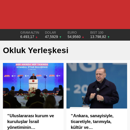
GRAM ALTIN
DOLAR
EURO
BIST 100
6.493,17
47,5929
54,9560
13.798,82
Okluk Yerleşkesi
“Uluslararası kurum ve
“Ankara, sanayisiyle,
kuruluşlar İsrail
ticaretiyle, tarımıyla,
yönetiminin…
kültür ve…